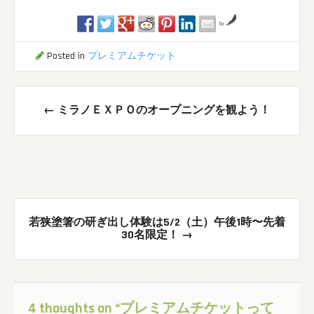
by
Posted in
プレミアムチケット
Post
←
ミラノＥＸＰＯのオープニングを観よう！
navigation
若狭塗箸の研ぎ出し体験は5/2（土）午後1時〜先着
30名限定！
→
4 thoughts on “
プレミアムチケットって