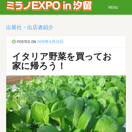
Skip
MENU
to
content
出展社・出店者紹介
POSTED ON
2015年4月25日
イタリア野菜を買ってお
家に帰ろう！