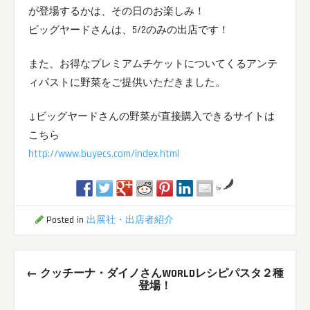
が登場するかは、その日のお楽しみ！
ビッグヤードさんは、5/2のみの出店です！
また、お得なプレミアムチケットについてくるアンテ
ィパストに野菜をご提供いただきました。
↓ビッグヤードさんの野菜が直接購入できるサイトは
こちら
http://www.buyecs.com/index.html
by
Posted in
出展社・出店者紹介
Post
←
クッチーナ・ダイノさんWORLDレシピパスタ２種
navigation
登場！