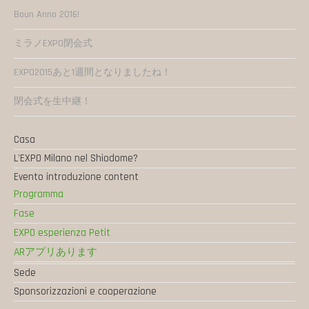
Boun Anno 2016!
ミラノEXPO閉会式
EXPO2015あと1週間となりましたね！
閉会式を生中継！
Casa
L'EXPO Milano nel Shiodome?
Evento introduzione content
Programma
Fase
EXPO esperienza Petit
ARアプリあります
Sede
Sponsorizzazioni e cooperazione