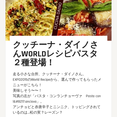
クッチーナ・ダイノさ
んWORLDレシピパスタ
２種登場！
走る小さな台所、
クッチーナ・ダイノ
さん。
EXPO2015のWorld Recipeから、選んで作ってもらったメ
ニューがこちら！
美味しそう〜〜！
写真の左が「パスタ・コンランチョーヴァ Pasta con
l&#8217;anciova」。
アンチョビと赤唐辛子とニンニク、トッピングされて
いるのは…松の実？レーズン？