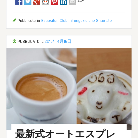
da
Pubblicato in
Espositori Club · il negozio che Shao Jie
PUBBLICATO IL
2015年4月16日
最新式オートエスプレ