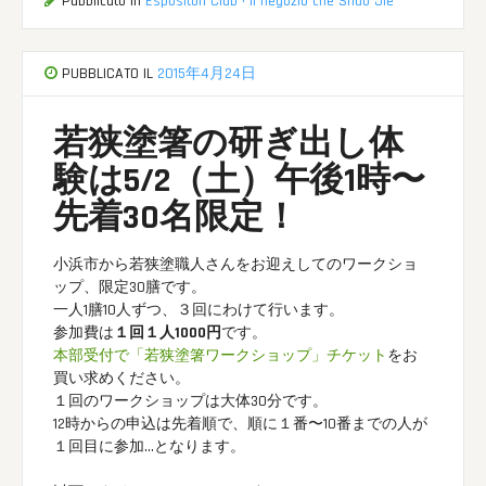
Pubblicato in
Espositori Club · il negozio che Shao Jie
PUBBLICATO IL
2015年4月24日
若狭塗箸の研ぎ出し体
験は5/2（土）午後1時〜
先着30名限定！
小浜市から若狭塗職人さんをお迎えしてのワークショ
ップ、限定30膳です。
一人1膳10人ずつ、３回にわけて行います。
参加費は
１回１人1000円
です。
本部受付で「若狭塗箸ワークショップ」チケット
をお
買い求めください。
１回のワークショップは大体30分です。
12時からの申込は先着順で、順に１番〜10番までの人が
１回目に参加…となります。