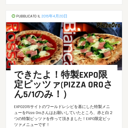
PUBBLICATO IL
2015年4月20日
できたよ！特製EXPO限
定ピッツァ(PIZZA OROさ
ん5/1のみ！）
EXPO2015サイトのワールドレシピ
を基にした特製メニ
ューを
Pizza Oro
さんはお願いしていたところ、赤と白２
つの特製ピッツァを作って頂きました！EXPO限定ピッ
ツァメニューです！