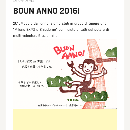
2016
年1月4日
BOUN ANNO 2016!
2015Maggio dell'anno, siamo stati in grado di tenere una
"Milano EXPO a Shiodome" con l'aiuto di tutti del potere di
molti volontari. Grazie mille.