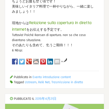
ちょうどお腹も空く頃です！
美味しいイタリア料理で一杯やりながら、一緒に楽し
みましょう！！
Relazione sulla copertura in diretta
現地からは
internet
をお伝えする予定です。
Tuttavia! Poiché Ikansen di apertura, non so che cosa
diventano situazione.
そのあたりも含めて、乞うご期待！！！
& Nbsp;
da
Pubblicato in
Evento introduzione content
Tagged
Ustream
,
Relè Net
,
Trasmissione in diretta
PUBBLICATO IL
2015年4月21日