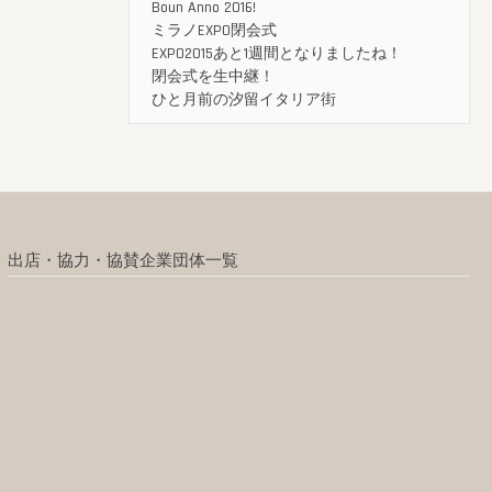
Boun Anno 2016!
ミラノEXPO閉会式
EXPO2015あと1週間となりましたね！
閉会式を生中継！
ひと月前の汐留イタリア街
出店・協力・協賛企業団体一覧