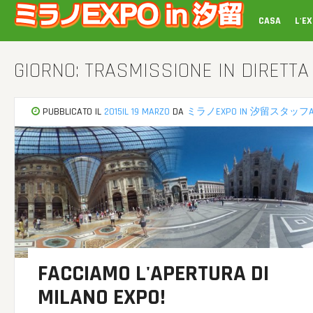
Vai
CASA
L'E
al
contenuto
GIORNO: TRASMISSIONE IN DIRETTA
PUBBLICATO IL
2015IL 19 MARZO
DA
ミラノEXPO IN 汐留スタッフ
FACCIAMO L'APERTURA DI
MILANO EXPO!