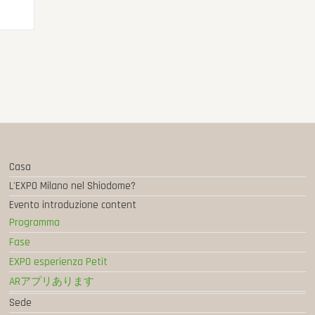
Casa
L'EXPO Milano nel Shiodome?
Evento introduzione content
Programma
Fase
EXPO esperienza Petit
ARアプリあります
Sede