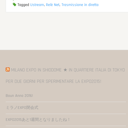
Tagged
Ustream
,
Relè Net
,
Trasmissione in diretta
MILANO EXPO IN SHIODOME ★ IN QUARTIERE ITALIA DI TOKYO
PER DUE GIORNI PER SPERIMENTARE LA EXPO2015!
Boun Anno 2016!
ミラノEXPO閉会式
EXPO2015あと1週間となりましたね！