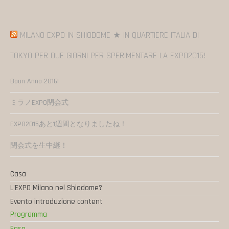
MILANO EXPO IN SHIODOME ★ IN QUARTIERE ITALIA DI
TOKYO PER DUE GIORNI PER SPERIMENTARE LA EXPO2015!
Boun Anno 2016!
ミラノEXPO閉会式
EXPO2015あと1週間となりましたね！
閉会式を生中継！
Casa
L'EXPO Milano nel Shiodome?
Evento introduzione content
Programma
Fase