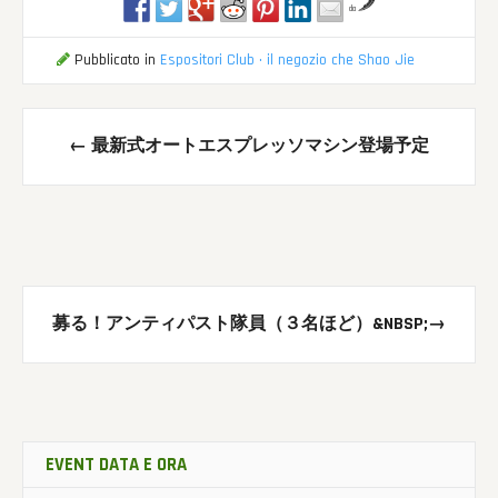
da
Pubblicato in
Espositori Club · il negozio che Shao Jie
Messaggio
←
最新式オートエスプレッソマシン登場予定
di
navigazione
募る！アンティパスト隊員（３名ほど）&NBSP;
→
EVENT DATA E ORA