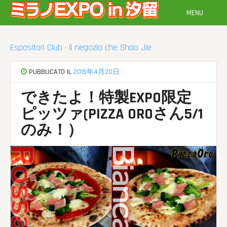
Vai
MENU
al
contenuto
Espositori Club · il negozio che Shao Jie
PUBBLICATO IL
2015年4月20日
できたよ！特製EXPO限定
ピッツァ(PIZZA OROさん5/1
のみ！）