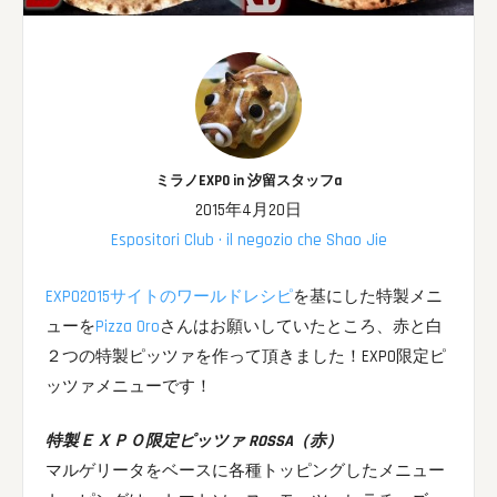
ミラノEXPO in 汐留スタッフa
2015年4月20日
Espositori Club · il negozio che Shao Jie
EXPO2015サイトのワールドレシピ
を基にした特製メニ
ューを
Pizza Oro
さんはお願いしていたところ、赤と白
２つの特製ピッツァを作って頂きました！EXPO限定ピ
ッツァメニューです！
特製ＥＸＰＯ限定ピッツァ ROSSA（赤）
マルゲリータをベースに各種トッピングしたメニュー