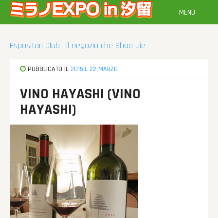
Vai
MENU
al
contenuto
Espositori Club · il negozio che Shao Jie
PUBBLICATO IL
2015IL 22 MARZO
VINO HAYASHI (VINO
HAYASHI)