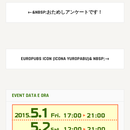
Messaggio
←
&NBSP;おためしアンケートです！
di
navigazione
EUROPUBS ICON (ICONA YUROPABU)& NBSP;
→
EVENT DATA E ORA